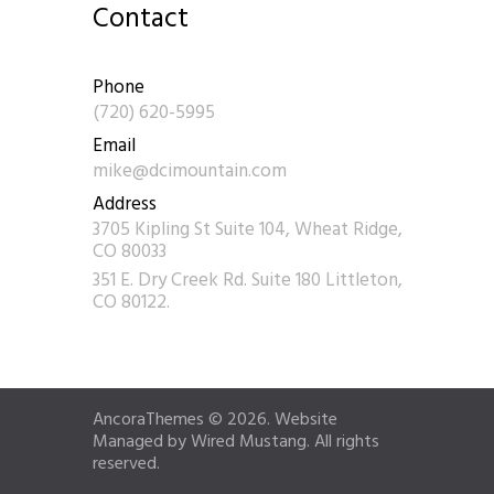
Contact
Phone
(720) 620-5995
Email
mike@dcimountain.com
Address
3705 Kipling St Suite 104, Wheat Ridge,
CO 80033
351 E. Dry Creek Rd. Suite 180 Littleton,
CO 80122.
AncoraThemes © 2026. Website
Managed by
Wired Mustang.
All rights
reserved.